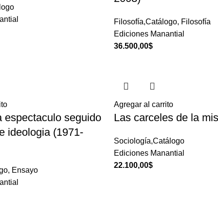
álogo
ntial
Filosofía,Catálogo
,
Filosofía
Ediciones Manantial
36.500,00
$
ito
Agregar al carrito
a espectaculo seguido
Las carceles de la mis
e ideologia (1971-
Sociología,Catálogo
Ediciones Manantial
22.100,00
$
go
,
Ensayo
ntial