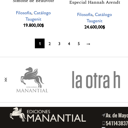
Simone de Beauvoir
Especial Hannah Arendt
Filosofía
,
Catálogo
Filosofía
,
Catálogo
Taugenit
Taugenit
19.800,00
$
24.600,00
$
1
2
3
4
5
→
Av. de May
54114383