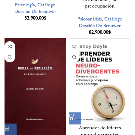
Psicología
,
Catálogo
preocupación
Desclée De Brouwer
52.900,00
$
Psicoanálisis
,
Catálogo
Desclée De Brouwer
82.900,00
$
Aprender de líderes
neurodivergentes