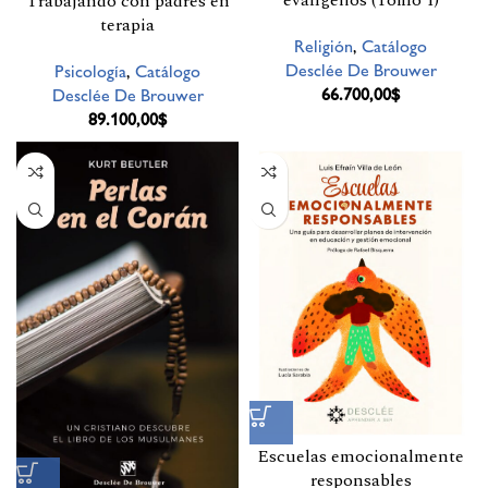
evangelios (Tomo 1)
Trabajando con padres en
terapia
Religión
,
Catálogo
Desclée De Brouwer
Psicología
,
Catálogo
66.700,00
$
Desclée De Brouwer
89.100,00
$
Escuelas emocionalmente
responsables