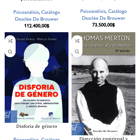
Psicoanálisis
,
Catálogo
Psicoanálisis
,
Catálogo
Desclée De Brouwer
Desclée De Brouwer
73.500,00
$
112.400,00
$
Disforia de género
Dirección espiritual y
Psicoanálisis
,
Catálogo