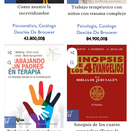
Como asumir la
Trabajo terapéutico con
incertidumbre
niños con trauma complejo
Psicoanálisis
,
Catálogo
Psicología
,
Catálogo
Desclée De Brouwer
Desclée De Brouwer
43.800,00
$
84.900,00
$
Sinopsis de los cuatro