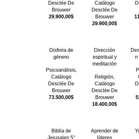
Desclée De
Catálogo
D
Brouwer
Desclée De
29.900,00
$
Brouwer
1
29.900,00
$
Disforia de
Dirección
Des
género
espiritual y
n
meditación
Psicoanálisis
,
P
Catálogo
Religión
,
Desclée De
Catálogo
D
Brouwer
Desclée De
73.500,00
$
Brouwer
5
18.400,00
$
Biblia de
Aprender de
Y
Jerusalen 5°
líderes