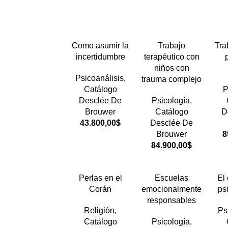
Como asumir la
Trabajo
Tra
incertidumbre
terapéutico con
niños con
Psicoanálisis
,
trauma complejo
Catálogo
P
Desclée De
Psicología
,
Brouwer
Catálogo
D
43.800,00
$
Desclée De
Brouwer
8
84.900,00
$
Perlas en el
Escuelas
El
Corán
emocionalmente
ps
responsables
Religión
,
Ps
Catálogo
Psicología
,