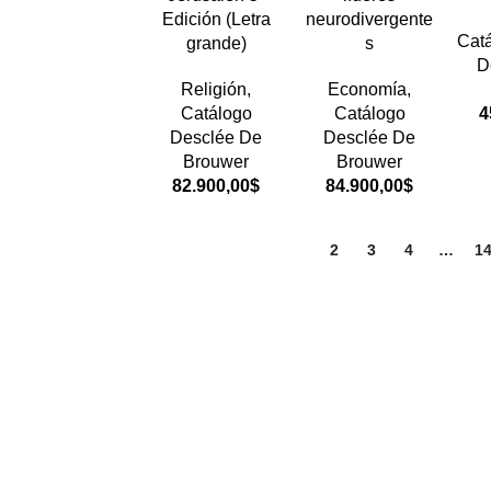
Edición (Letra
neurodivergente
Cat
grande)
s
D
Religión
,
Economía
,
Catálogo
Catálogo
4
Desclée De
Desclée De
Brouwer
Brouwer
82.900,00
$
84.900,00
$
1
2
3
4
…
1