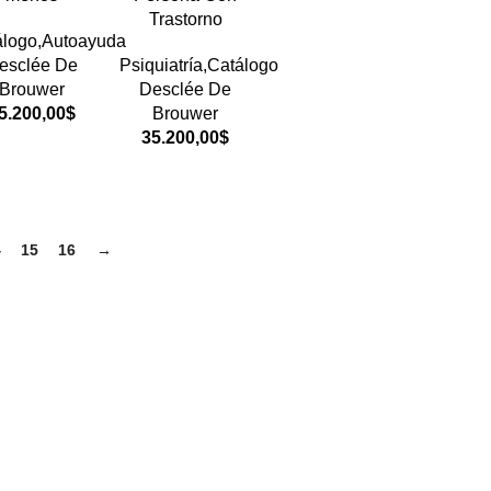
Trastorno
álogo,Autoayuda
esclée De
Psiquiatría,Catálogo
Brouwer
Desclée De
5.200,00
$
Brouwer
35.200,00
$
4
15
16
→