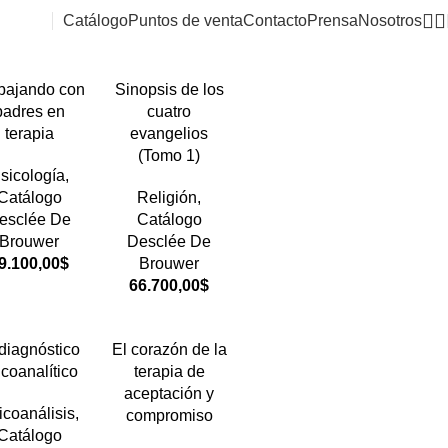
Catálogo
Puntos de venta
Contacto
Prensa
Nosotros
bajando con
Sinopsis de los
padres en
cuatro
terapia
evangelios
(Tomo 1)
sicología
,
Catálogo
Religión
,
esclée De
Catálogo
Brouwer
Desclée De
9.100,00
$
Brouwer
66.700,00
$
 diagnóstico
El corazón de la
icoanalítico
terapia de
aceptación y
icoanálisis
,
compromiso
Catálogo