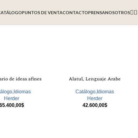
CATÁLOGO
PUNTOS DE VENTA
CONTACTO
PRENSA
NOSOTROS
rio de ideas afines
Alatul, Lenguaje Arabe
álogo,Idiomas
Catálogo,Idiomas
Herder
Herder
65.400,00
$
42.600,00
$