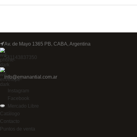
Av. de Mayo 1365 PB, CABA, Argentina
541143837350
info@emanantial.com.ar
Instagram
Facebook
Mercado Libre
Catálogo
Contacto
Puntos de venta