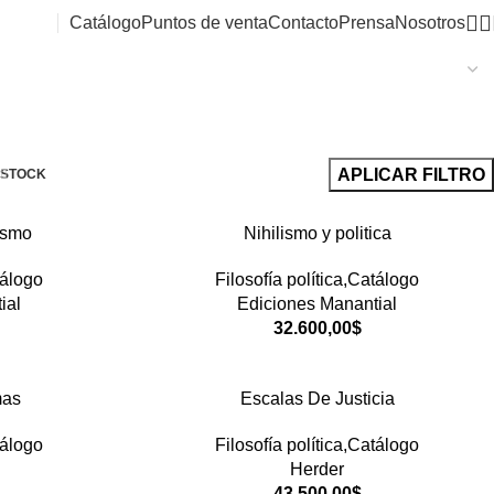
Catálogo
Puntos de venta
Contacto
Prensa
Nosotros
APLICAR FILTRO
STOCK
ismo
Nihilismo y politica
tálogo
Filosofía política,Catálogo
ial
Ediciones Manantial
32.600,00
$
mas
Escalas De Justicia
tálogo
Filosofía política,Catálogo
Herder
43.500,00
$