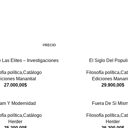
PRECIO
Las Elites – Investigaciones
El Siglo Del Popul
ofía política,Catálogo
Filosofía política,Ca
iciones Manantial
Ediciones Manant
27.000,00
$
29.900,00
$
lam Y Modernidad
Fuera De Si Mis
ofía política,Catálogo
Filosofía política,Ca
Herder
Herder
25.200,00
$
36.200,00
$