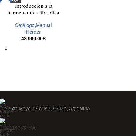
AGOTADO
Introduccion a la
hermeneutica filosofica
Catálogo,Manual
Herder
48.900,00
$
Av. de Mayo 1365 PB, CABA, Argentina
541143837350