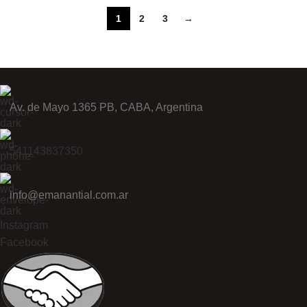
1
2
3
→
Av. de Mayo 1365 PB, CABA, Argentina
541143837350
info@emanantial.com.ar
Instagram
Facebook