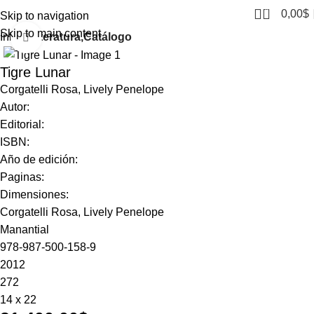
0
0,00
$
Skip to navigation
Skip to main content
Inicio
Literatura,Catálogo
Click to enlarge
Tigre Lunar
Corgatelli Rosa, Lively Penelope
Autor:
Editorial:
ISBN:
Año de edición:
Paginas:
Dimensiones:
Corgatelli Rosa, Lively Penelope
Manantial
978-987-500-158-9
2012
272
14 x 22