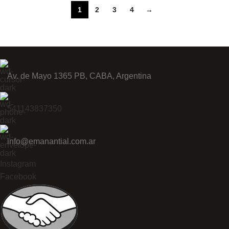
1
2
3
4
→
Av. de Mayo 1365 PB, CABA, Argentina
541143837350
info@emanantial.com.ar
Instagram
Facebook