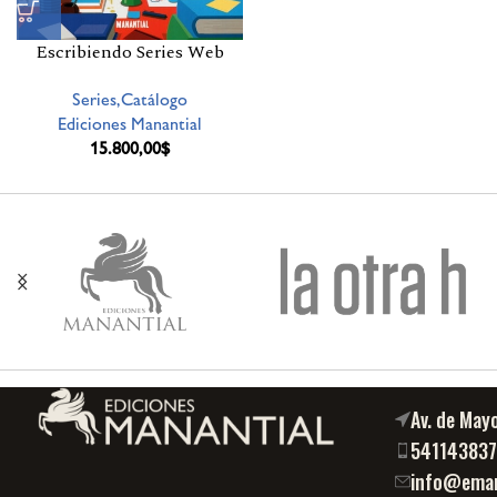
Escribiendo Series Web
Series,Catálogo
Ediciones Manantial
15.800,00
$
Av. de May
54114383
info@eman