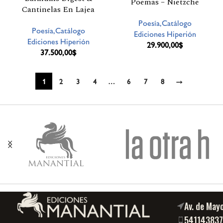
Poemas – Nietzche
Cantinelas En Lajea
Poesía,Catálogo
Poesía,Catálogo
Ediciones Hiperión
Ediciones Hiperión
29.900,00
$
37.500,00
$
1
2
3
4
…
6
7
8
→
Av. de May
54114383