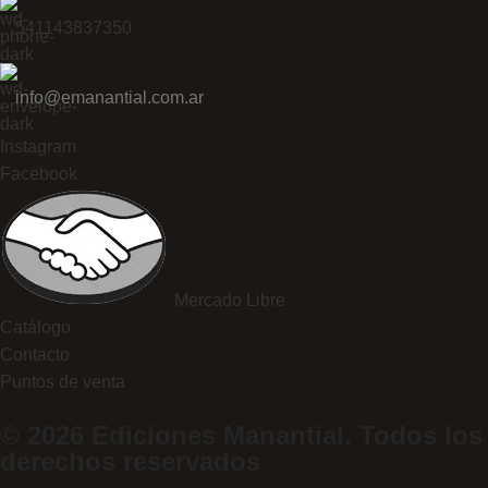
541143837350
info@emanantial.com.ar
Instagram
Facebook
Mercado Libre
Catálogo
Contacto
Puntos de venta
© 2026 Ediciones Manantial. Todos los
derechos reservados