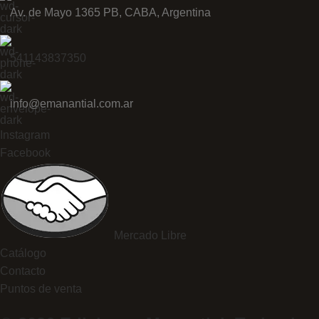
Av. de Mayo 1365 PB, CABA, Argentina
541143837350
info@emanantial.com.ar
Instagram
Facebook
Mercado Libre
Catálogo
Contacto
Puntos de venta