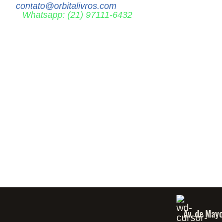
contato@orbitalivros.com
Whatsapp: (21) 97111-6432
Av. de May