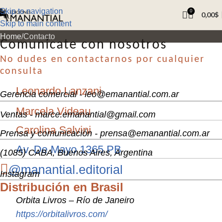
Skip to navigation
0
0,00
$
Skip to main content
Home
Contacto
Comunicate con nosotros
No dudes en contactarnos por cualquier
consulta
Leonardo Lanzani
Gerencia comercial - leo@emanantial.com.ar
Marcela Videau
Ventas - marce.emanantial@gmail.com
Carolina Salvini
Prensa y comunicación - prensa@emanantial.com.ar
Av. De Mayo 1365 PB
(1085) CABA, Buenos Aires, Argentina
@manantial.editorial
Instagram
Distribución en Brasil
Orbita Livros – Río de Janeiro
https://orbitalivros.com/