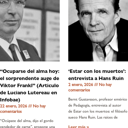
“Ocuparse del alma hoy:
‘Estar con los muertos’:
el sorprendente auge de
entrevista a Hans Ruin
2 enero, 2026
No hay
Viktor Frankl” (Articulo
comentarios
de Luciano Lutereau en
Infobae)
Bernt Gustavsson, profesor emérito
de Pedagogía, entrevista al autor
22 enero, 2026
No hay
comentarios
de Estar con los muertos: el filósofo
sueco Hans Ruin. Las raíces de
“Ocúpate del alma, dijo el gordo
vendedor de carne”, propone una
Leer más »