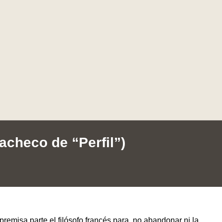
acheco de “Perfil”)
premisa parte el filósofo francés para, no abandonar ni la