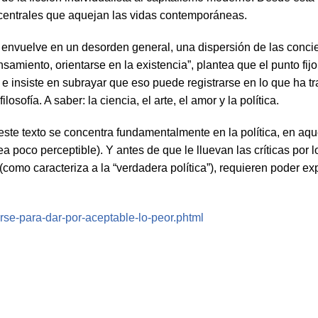
s centrales que aquejan las vidas contemporáneas.
 envuelve en un desorden general, una dispersión de las conci
samiento, orientarse en la existencia”, plantea que el punto fij
o, e insiste en subrayar que eso puede registrarse en lo que ha 
ofía. A saber: la ciencia, el arte, el amor y la política.
este texto se concentra fundamentalmente en la política, en aq
a poco perceptible). Y antes de que le lluevan las críticas por 
omo caracteriza a la “verdadera política”), requieren poder exp
tarse-para-dar-por-aceptable-lo-peor.phtml