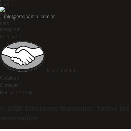
info@emanantial.com.ar
Instagram
Facebook
Mercado Libre
Catálogo
Contacto
Puntos de venta
© 2026 Ediciones Manantial. Todos los
reservados