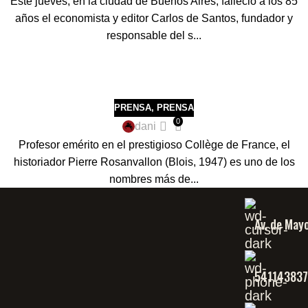
Este jueves, en la ciudad de Buenos Aires, falleció a los 85
años el economista y editor Carlos de Santos, fundador y
responsable del s...
PRENSA
,
PRENSA
0
dani
Profesor emérito en el prestigioso Collège de France, el
historiador Pierre Rosanvallon (Blois, 1947) es uno de los
nombres más de...
Av. de May
54114383