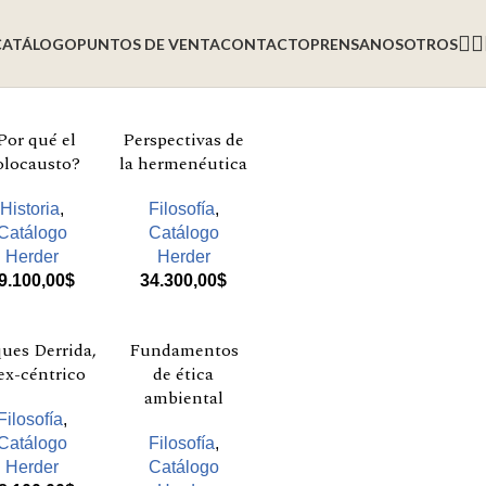
CATÁLOGO
PUNTOS DE VENTA
CONTACTO
PRENSA
NOSOTROS
Por qué el
Perspectivas de
olocausto?
la hermenéutica
Historia
,
Filosofía
,
Catálogo
Catálogo
Herder
Herder
9.100,00
$
34.300,00
$
ues Derrida,
Fundamentos
 ex-céntrico
de ética
ambiental
Filosofía
,
Catálogo
Filosofía
,
Herder
Catálogo