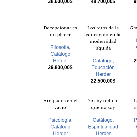
38.600,00
$
48.700,00
$
9
Decepcionar es
Los retos de la
Gra
un placer
educación en la
modernidad
líquida
Filosofía
,
Catálogo
Herder
Catálogo
,
2
29.800,00
$
Educación
Herder
22.500,00
$
Atrapados en el
Yo soy todo lo
L
vacío
que no soy
a
Psicología
,
Catálogo
,
P
Catálogo
Espiritualidad
Herder
Herder