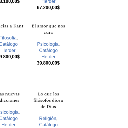
8.100,00
$
Herder
67.200,00
$
cias a Kant
El amor que nos
cura
Filosofía
,
Catálogo
Psicología
,
Herder
Catálogo
9.800,00
$
Herder
39.800,00
$
as nuevas
Lo que los
dicciones
filósofos dicen
de Dios
sicología
,
Catálogo
Religión
,
Herder
Catálogo