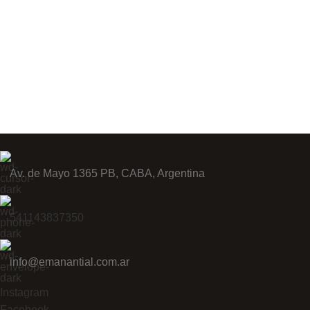
Av. de Mayo 1365 PB, CABA, Argentina
541143837350
info@emanantial.com.ar
Instagram
Facebook