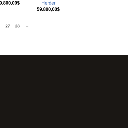
9.800,00
$
Herder
59.800,00
$
6
27
28
→