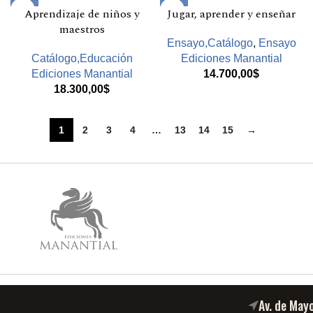
Aprendizaje de niños y
Jugar, aprender y enseñar
maestros
Ensayo,Catálogo
,
Ensayo
Catálogo,Educación
Ediciones Manantial
Ediciones Manantial
14.700,00
$
18.300,00
$
1
2
3
4
…
13
14
15
→
Av. de May