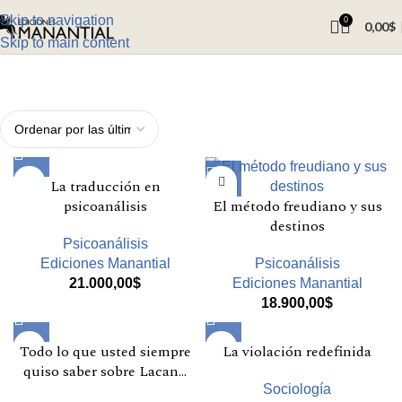
Skip to navigation
0
0,00
$
Skip to main content
La traducción en
psicoanálisis
El método freudiano y sus
destinos
Psicoanálisis
Ediciones Manantial
Psicoanálisis
21.000,00
$
Ediciones Manantial
18.900,00
$
Todo lo que usted siempre
La violación redefinida
quiso saber sobre Lacan…
Sociología