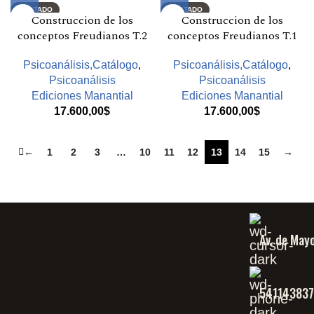
AGOTADO
AGOTADO
Construccion de los
Construccion de los
conceptos Freudianos T.2
conceptos Freudianos T.1
Psicoanálisis,Catálogo
,
Psicoanálisis,Catálogo
,
Psicoanálisis
Psicoanálisis
Ediciones Manantial
Ediciones Manantial
17.600,00
$
17.600,00
$
←
1
2
3
…
10
11
12
13
14
15
→
Av. de May
54114383