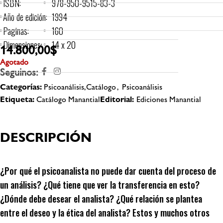
ISBN:
978-950-9515-83-3
Año de edición:
1994
Paginas:
160
Dimensiones:
14 x 20
14.800,00
$
Agotado
Seguinos:
Categorías:
Psicoanálisis,Catálogo
,
Psicoanálisis
Etiqueta:
Catálogo Manantial
Editorial:
Ediciones Manantial
DESCRIPCIÓN
¿Por qué el psicoanalista no puede dar cuenta del proceso de
un análisis? ¿Qué tiene que ver la transferencia en esto?
¿Dónde debe desear el analista? ¿Qué relación se plantea
entre el deseo y la ética del analista? Estos y muchos otros