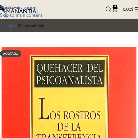
Skip to navigation
0
0,00
$
Skip to main content
Inicio
Psicoanálisis
AGOTADO