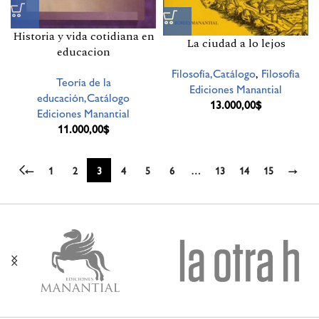
Historia y vida cotidiana en
La ciudad a lo lejos
educacion
Filosofía,Catálogo
,
Filosofía
Teoría de la
Ediciones Manantial
educación,Catálogo
13.000,00
$
Ediciones Manantial
11.000,00
$
←
1
2
3
4
5
6
…
13
14
15
→