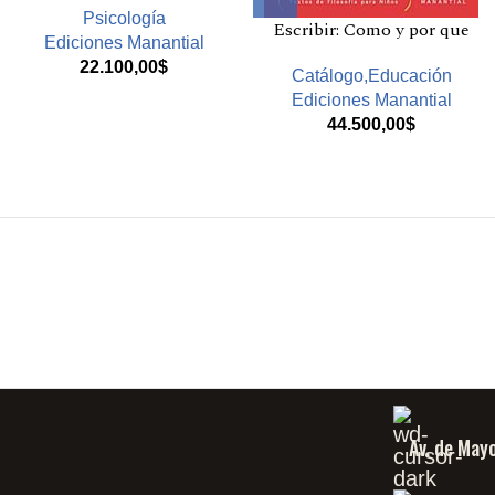
Psicología
Escribir: Como y por que
Ediciones Manantial
22.100,00
$
Catálogo,Educación
Ediciones Manantial
44.500,00
$
Av. de May