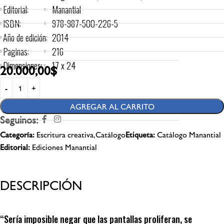
Editorial:
Manantial
ISBN:
978-987-500-226-5
Año de edición:
2014
Paginas:
216
Dimensiones:
17 x 24
20.000,00
$
AGREGAR AL CARRITO
Seguinos:
Categoría:
Escritura creativa,Catálogo
Etiqueta:
Catálogo Manantial
Editorial:
Ediciones Manantial
DESCRIPCIÓN
“Sería imposible negar que las pantallas proliferan, se