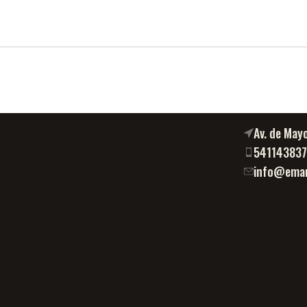
Av. de May
54114383
info@eman