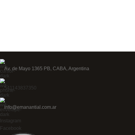
Av. de Mayo 1365 PB, CABA, Argentina
541143837350
info@emanantial.com.ar
Instagram
Facebook