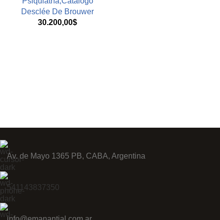
Psiquiatría,Catálogo
Desclée De Brouwer
30.200,00
$
Av. de Mayo 1365 PB, CABA, Argentina
541143837350
info@emanantial.com.ar