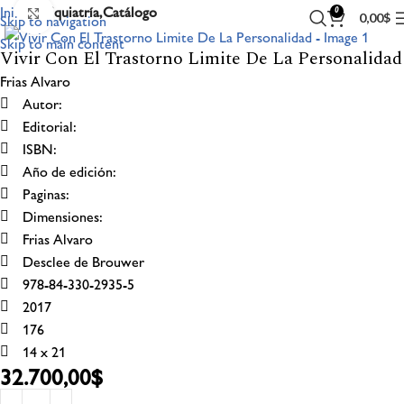
Inicio
Psiquiatría,Catálogo
Click to enlarge
0
Skip to navigation
0,00
$
Skip to main content
Vivir Con El Trastorno Limite De La Personalidad
Frias Alvaro
Autor:
Editorial:
ISBN:
Año de edición:
Paginas:
Dimensiones:
Frias Alvaro
Desclee de Brouwer
978-84-330-2935-5
2017
176
14 x 21
32.700,00
$