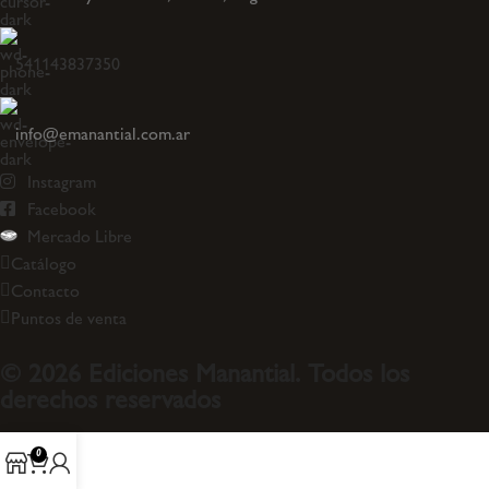
541143837350
info@emanantial.com.ar
Instagram
Facebook
Mercado Libre
Catálogo
Contacto
Puntos de venta
© 2026 Ediciones Manantial. Todos los
derechos reservados
0