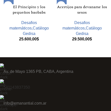
El Principito y los
Acertijos para devanarse los
pequeños baobabs
sesos
Desafios
Desafios
matemáticos,Catálogo
matemáticos,Catálogo
Gedisa
Gedisa
25.600,00
$
29.500,00
$
Av. de Mayo 1365 PB, CABA, Argentina
541143837350
info@emanantial.com.ar