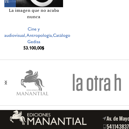
La imagen que no acaba
nunca
Cine y
audiovisual,Antropología,Catálogo
Gedisa
53.100,00
$
Av. de May
54114383