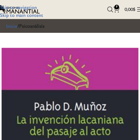
Skip to navigation
0
0,00
$
Skip to main content
Inicio
Psicoanálisis