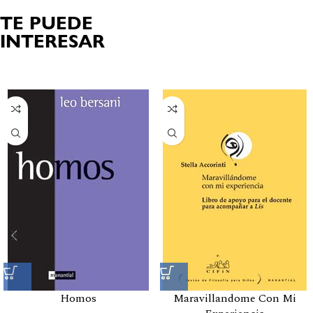
TE PUEDE
INTERESAR
Productos relacionados
Homos
Maravillandome Con Mi