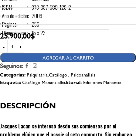
ISBN:
978-987-500-128-2
Año de edición:
2009
Paginas:
256
Dimensiones:
15 x 23
25.900,00
$
AGREGAR AL CARRITO
Seguinos:
Categorías:
Psiquiatría,Catálogo
,
Psicoanálisis
Etiqueta:
Catálogo Manantial
Editorial:
Ediciones Manantial
DESCRIPCIÓN
Jacques Lacan se interesó desde sus comienzos por el
problema clínico que el pasaje al acto comporta. Sin embargo,