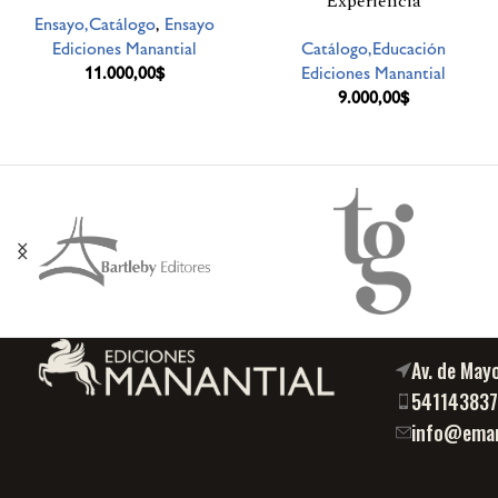
Experiencia
Ensayo,Catálogo
,
Ensayo
Ediciones Manantial
Catálogo,Educación
11.000,00
$
Ediciones Manantial
9.000,00
$
Av. de May
54114383
info@eman