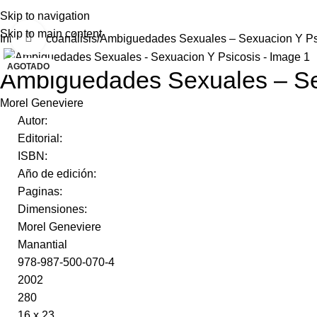
Skip to navigation
Skip to main content
Click to enlarge
Inicio
Psicoanálisis
Ambiguedades Sexuales – Sexuacion Y Ps
AGOTADO
Ambiguedades Sexuales – Se
Morel Geneviere
Autor:
Editorial:
ISBN:
Año de edición:
Paginas:
Dimensiones:
Morel Geneviere
Manantial
978-987-500-070-4
2002
280
16 x 23