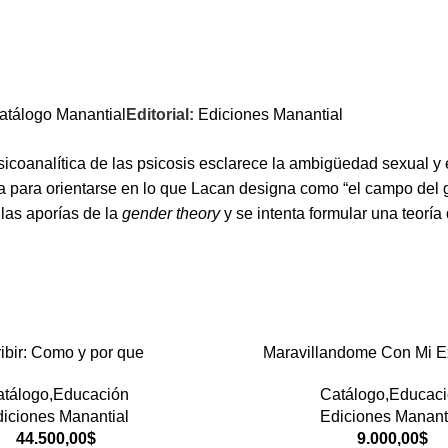
atálogo Manantial
Editorial:
Ediciones Manantial
 psicoanalítica de las psicosis esclarece la ambigüedad sexual 
pa para orientarse en lo que Lacan designa como “el campo del g
las aporías de la
gender theory
y se intenta formular una teoría
ibir: Como y por que
Maravillandome Con Mi E
tálogo,Educación
Catálogo,Educac
iciones Manantial
Ediciones Manant
44.500,00
$
9.000,00
$