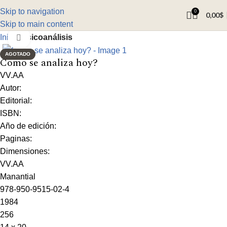
Skip to navigation
0
0,00
$
Skip to main content
Inicio
Psicoanálisis
Click to enlarge
AGOTADO
Como se analiza hoy?
VV.AA
Autor:
Editorial:
ISBN:
Año de edición:
Paginas:
Dimensiones:
VV.AA
Manantial
978-950-9515-02-4
1984
256