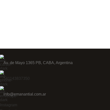
Av. de Mayo 1365 PB, CABA, Argentina
541143837350
info@emanantial.com.ar
Instagram