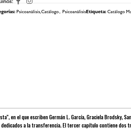
uinos:
gorías:
Psicoanálisis,Catálogo
,
Psicoanálisis
Etiqueta:
Catálogo Ma
lista”, en el que escriben Germán L. García, Graciela Brodsky, S
 dedicados a la transferencia. El tercer capítulo contiene dos t