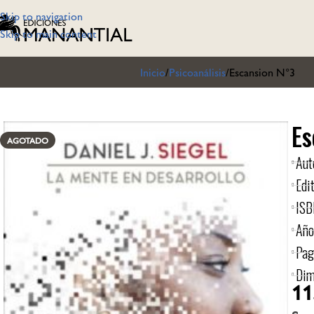
Skip to navigation
Skip to main content
Inicio
Psicoanálisis
Escansion N°3
Es
AGOTADO
Aut
Edit
ISB
Año
Pag
Dim
11