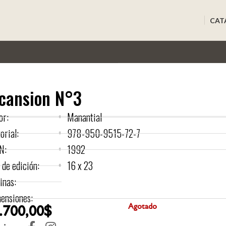
CAT
cansion N°3
or:
Manantial
orial:
978-950-9515-72-7
N:
1992
 de edición:
16 x 23
inas:
ensiones:
.700,00
$
Agotado