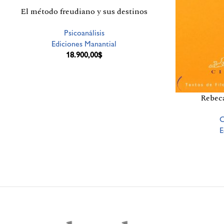
El método freudiano y sus destinos
Psicoanálisis
Ediciones Manantial
18.900,00
$
Rebeca
C
E