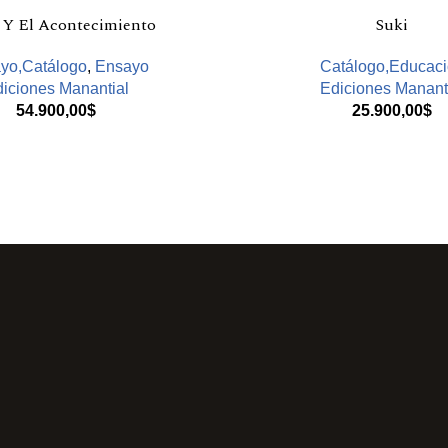
r Y El Acontecimiento
Suki
yo,Catálogo
,
Ensayo
Catálogo,Educac
iciones Manantial
Ediciones Manant
54.900,00
$
25.900,00
$