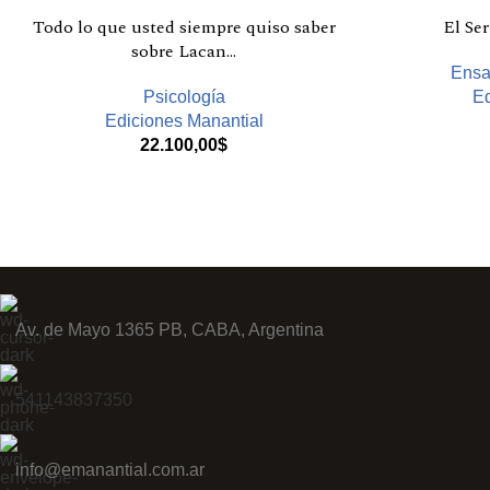
Todo lo que usted siempre quiso saber
El Se
sobre Lacan…
Ensa
Psicología
Ed
Ediciones Manantial
22.100,00
$
Av. de Mayo 1365 PB, CABA, Argentina
541143837350
info@emanantial.com.ar