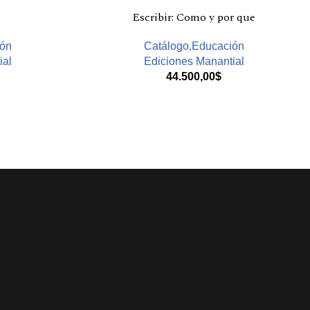
Escribir: Como y por que
ión
Catálogo,Educación
ial
Ediciones Manantial
44.500,00
$