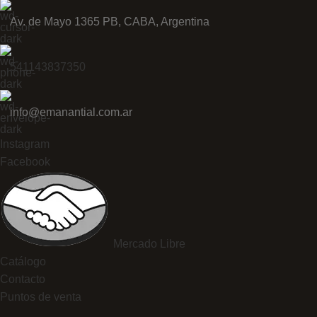
Av. de Mayo 1365 PB, CABA, Argentina
541143837350
info@emanantial.com.ar
Instagram
Facebook
Mercado Libre
Catálogo
Contacto
Puntos de venta