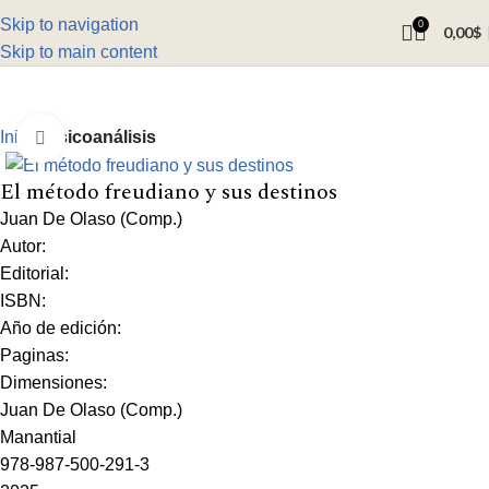
Skip to navigation
0
0,00
$
Skip to main content
Inicio
Psicoanálisis
Click to enlarge
El método freudiano y sus destinos
Juan De Olaso (Comp.)
Autor:
Editorial:
ISBN:
Año de edición:
Paginas:
Dimensiones:
Juan De Olaso (Comp.)
Manantial
978-987-500-291-3