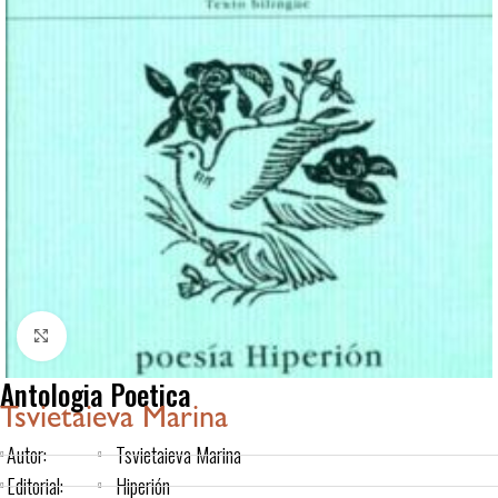
Click to enlarge
Antologia Poetica
Tsvietaieva Marina
Autor:
Tsvietaieva Marina
Editorial:
Hiperión