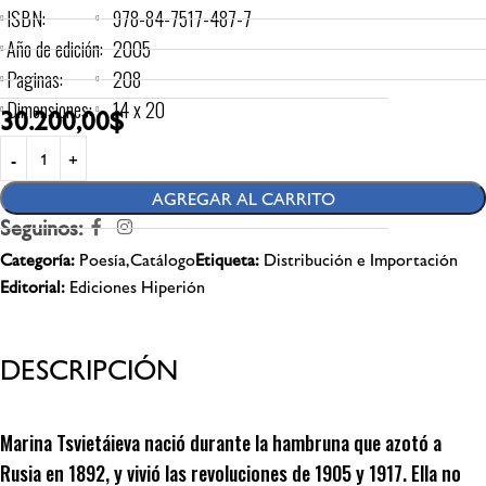
ISBN:
978-84-7517-487-7
Año de edición:
2005
Paginas:
208
Dimensiones:
14 x 20
30.200,00
$
AGREGAR AL CARRITO
Seguinos:
Categoría:
Poesía,Catálogo
Etiqueta:
Distribución e Importación
Editorial:
Ediciones Hiperión
DESCRIPCIÓN
Marina Tsvietáieva nació durante la hambruna que azotó a
Rusia en 1892, y vivió las revoluciones de 1905 y 1917. Ella no