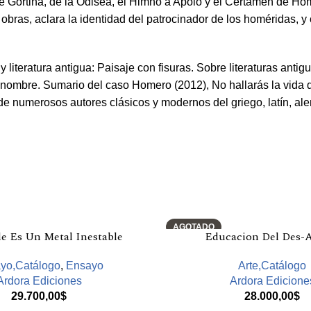
 de Gortina, de la Odisea, el Himno a Apolo y el Certamen de H
bras, aclara la identidad del patrocinador de los homéridas, y c
literatura antigua: Paisaje con fisuras. Sobre literaturas antig
 nombre. Sumario del caso Homero (2012), No hallarás la vida 
 de numerosos autores clásicos y modernos del griego, latín, ale
AGOTADO
le Es Un Metal Inestable
Educacion Del Des-A
yo,Catálogo
,
Ensayo
Arte,Catálogo
Ardora Ediciones
Ardora Edicione
29.700,00
$
28.000,00
$