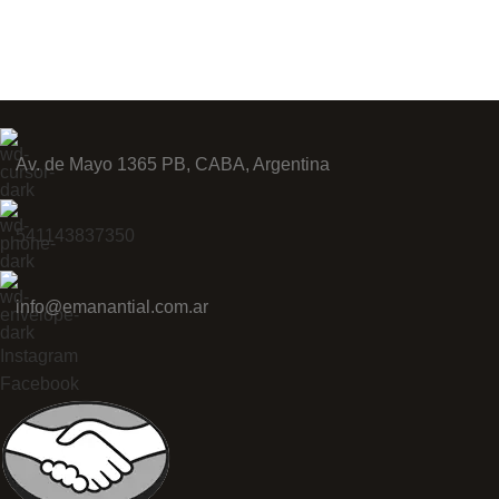
Av. de Mayo 1365 PB, CABA, Argentina
541143837350
info@emanantial.com.ar
Instagram
Facebook