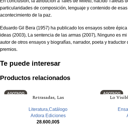
En conclusión, la atribución a Tales de Mileto, nacido Táletas
particularidades de composición, lenguaje y contenido de esas o
acontecimiento de la paz.
Eduardo Gil Bera (1957) ha publicado los ensayos sobre épica y 
ideas (2003), La sentencia de las armas (2007), Ninguno es mi
autor de otros ensayos y biografías, narrador, poeta y traductor
premios.
Te puede interesar
Productos relacionados
AGOTADO
AGOTADO
Retrasadas, Las
Lo Visib
Literatura,Catálogo
Ensa
Ardora Ediciones
28.600,00
$