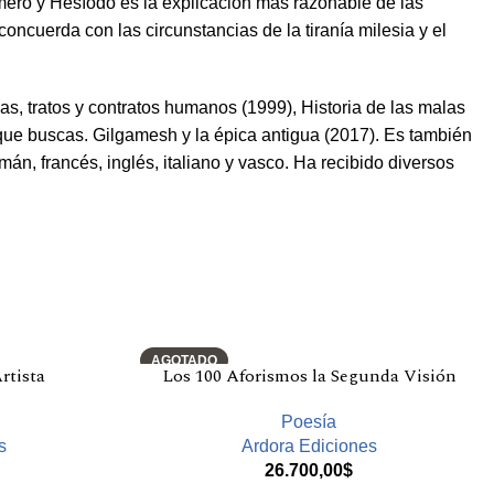
omero y Hesíodo es la explicación más razonable de las
oncuerda con las circunstancias de la tiranía milesia y el
uas, tratos y contratos humanos (1999), Historia de las malas
que buscas. Gilgamesh y la épica antigua (2017). Es también
mán, francés, inglés, italiano y vasco. Ha recibido diversos
AGOTADO
rtista
Los 100 Aforismos la Segunda Visión
Poesía
s
Ardora Ediciones
26.700,00
$