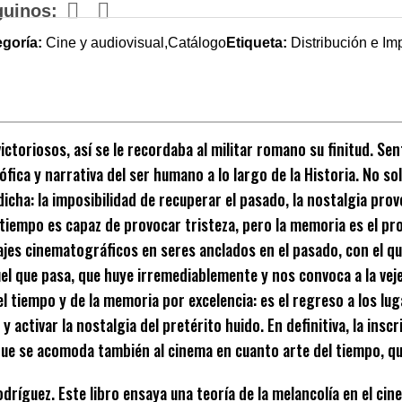
guinos:
goría:
Cine y audiovisual,Catálogo
Etiqueta:
Distribución e Im
toriosos, así se le recordaba al militar romano su finitud. Sent
osófica y narrativa del ser humano a lo largo de la Historia. No 
cha: la imposibilidad de recuperar el pasado, la nostalgia prov
 tiempo es capaz de provocar tristeza, pero la memoria es el pr
onajes cinematográficos en seres anclados en el pasado, con el 
l que pasa, que huye irremediablemente y nos convoca a la vejez
del tiempo y de la memoria por excelencia: es el regreso a los lu
 activar la nostalgia del pretérito huido. En definitiva, la inscr
 que se acomoda también al cinema en cuanto arte del tiempo, q
íguez. Este libro ensaya una teoría de la melancolía en el cine (y