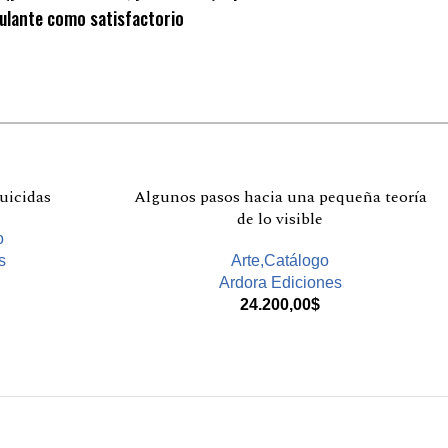
mulante como satisfactorio
uicidas
Algunos pasos hacia una pequeña teoría
de lo visible
o
s
Arte,Catálogo
Ardora Ediciones
24.200,00
$