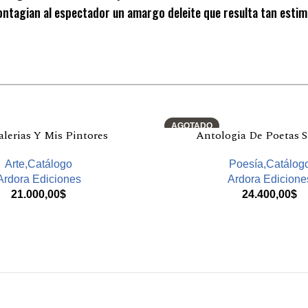
contagian al espectador un amargo deleite que resulta tan esti
AGOTADO
lerias Y Mis Pintores
Antologia De Poetas S
Arte,Catálogo
Poesía,Catálog
Ardora Ediciones
Ardora Edicione
21.000,00
$
24.400,00
$