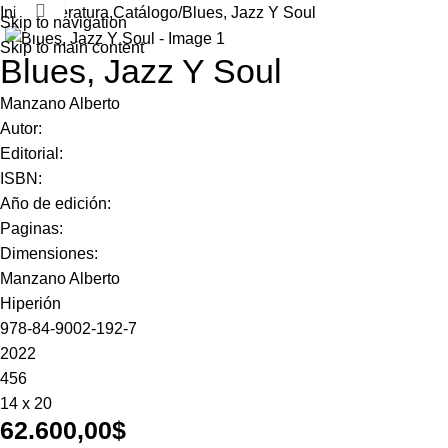
Click to enlarge
Inicio
Literatura,Catálogo
Blues, Jazz Y Soul
Skip to navigation
Skip to main content
Blues, Jazz Y Soul
Manzano Alberto
Autor:
Editorial:
ISBN:
Año de edición:
Paginas:
Dimensiones:
Manzano Alberto
Hiperión
978-84-9002-192-7
2022
456
14 x 20
62.600,00
$