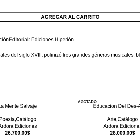
AGREGAR AL CARRITO
ción
Editorial:
Ediciones Hiperión
es del siglo XVIII, polinizó tres grandes géneros musicales: blu
AGOTADO
La Mente Salvaje
Educacion Del Des-A
Poesía,Catálogo
Arte,Catálogo
Ardora Ediciones
Ardora Edicione
26.700,00
$
28.000,00
$