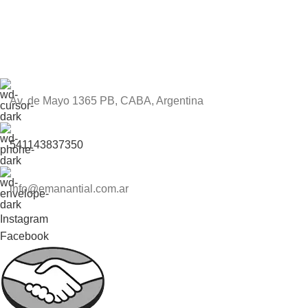
Av. de Mayo 1365 PB, CABA, Argentina
541143837350
info@emanantial.com.ar
Instagram
Facebook