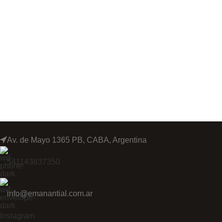
Av. de Mayo 1365 PB, CABA, Argentina
541143837350
info@emanantial.com.ar
Instagram