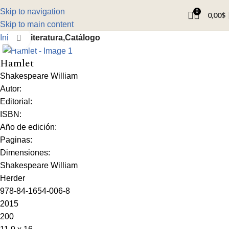
Skip to navigation
0
0,00
$
Skip to main content
Inicio
Literatura,Catálogo
Click to enlarge
Hamlet
Shakespeare William
Autor:
Editorial:
ISBN:
Año de edición:
Paginas:
Dimensiones:
Shakespeare William
Herder
978-84-1654-006-8
2015
200