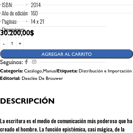
ISBN:
2014
Año de edición:
160
Paginas:
14 x 21
Dimensiones:
30.200,00
$
AGREGAR AL CARRITO
Seguinos:
Categoría:
Catálogo,Manual
Etiqueta:
Distribución e Importación
Editorial:
Desclée De Brouwer
DESCRIPCIÓN
La escritura es el medio de comunicación más poderoso que ha
creado el hombre. La función epistémica, casi mágica, de la