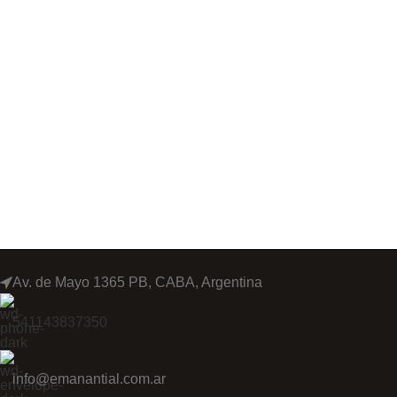
Av. de Mayo 1365 PB, CABA, Argentina
541143837350
info@emanantial.com.ar