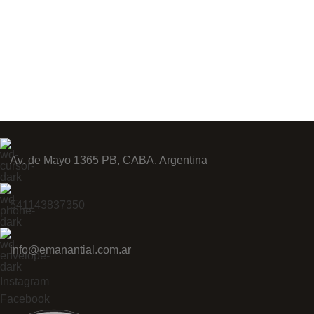
Av. de Mayo 1365 PB, CABA, Argentina
541143837350
info@emanantial.com.ar
Instagram
Facebook