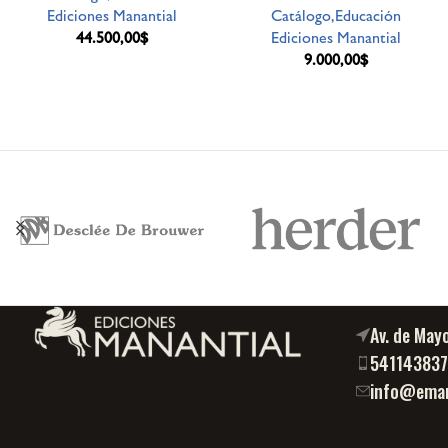
Ediciones Manantial
Catálogo,Educación
44.500,00
$
Ediciones Manantial
9.000,00
$
Av. de May
54114383
info@eman