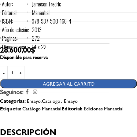
Autor:
Jameson Fredric
Editorial:
Manantial
ISBN:
978-987-500-166-4
Año de edición:
2013
Paginas:
272
Dimensiones:
14 x 22
28.600,00
$
Disponible para reserva
AGREGAR AL CARRITO
Seguinos:
Categorías:
Ensayo,Catálogo
,
Ensayo
Etiqueta:
Catálogo Manantial
Editorial:
Ediciones Manantial
DESCRIPCIÓN