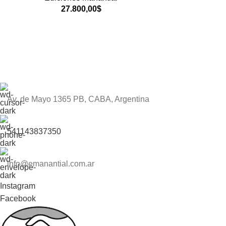
27.800,00
$
Av. de Mayo 1365 PB, CABA, Argentina
541143837350
info@emanantial.com.ar
Instagram
Facebook