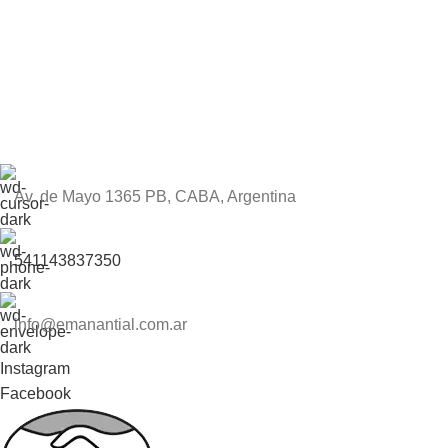
Av. de Mayo 1365 PB, CABA, Argentina
541143837350
info@emanantial.com.ar
Instagram
Facebook