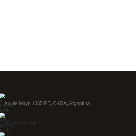
Av. de Mayo 1365 PB, CABA, Argentina
541143837350