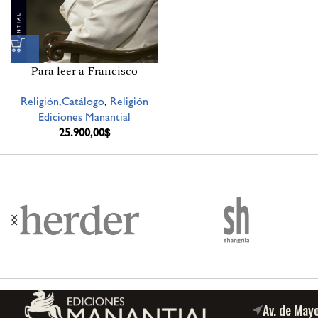
Para leer a Francisco
Religión,Catálogo
,
Religión
Ediciones Manantial
25.900,00
$
Av. de May